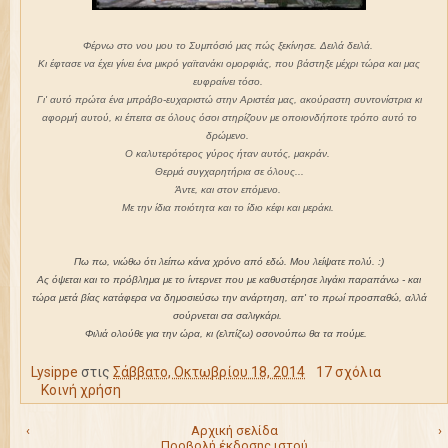
Φέρνω στο νου μου το Συμπόσιό μας πώς ξεκίνησε. Δειλά δειλά.
Κι έφτασε να έχει γίνει ένα μικρό γαϊτανάκι ομορφιάς, που βάστηξε μέχρι τώρα και μας
ευφραίνει τόσο.
Γι' αυτό πρώτα ένα μπράβο-ευχαριστώ στην Αριστέα μας, ακούραστη συντονίστρια κι
αφορμή αυτού, κι έπειτα σε όλους όσοι στηρίζουν με οποιονδήποτε τρόπο αυτό το
δρώμενο.
Ο καλυτερότερος γύρος ήταν αυτός, μακράν.
Θερμά συγχαρητήρια σε όλους...
Άντε, και στον επόμενο.
Με την ίδια ποιότητα και το ίδιο κέφι και μεράκι.
Πω πω, νιώθω ότι λείπω κάνα χρόνο από εδώ. Μου λείψατε πολύ. :)
Ας όψεται και το πρόβλημα με το ίντερνετ που με καθυστέρησε λιγάκι παραπάνω - και
τώρα μετά βίας κατάφερα να δημοσιεύσω την ανάρτηση, απ' το πρωί προσπαθώ, αλλά
σούρνεται σα σαλιγκάρι.
Φιλιά ολούθε για την ώρα, κι (ελπίζω) οσονούπω θα τα πούμε.
Lysippe
στις
Σάββατο, Οκτωβρίου 18, 2014
17 σχόλια
Κοινή χρήση
‹
Αρχική σελίδα
›
Προβολή έκδοσης ιστού