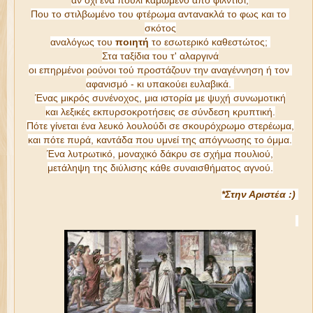
αν όχι ένα πουλί καμωμένο από φίλντισι;

Που το στιλβωμένο του φτέρωμα αντανακλά το φως και το 
σκότος

αναλόγως του 
ποιητή
 το εσωτερικό καθεστώτος; 

Στα ταξίδια του τ' αλαργινά

οι επηρμένοι ρούνοι τού προστάζουν την αναγέννηση ή τον 
αφανισμό - κι υπακούει ευλαβικά. 

Ένας μικρός συνένοχος, μια ιστορία με ψυχή συνωμοτική

και λεξικές εκπυρσοκροτήσεις σε σύνδεση κρυπτική.

Πότε γίνεται ένα λευκό λουλούδι σε σκουρόχρωμο στερέωμα,

και πότε πυρά, καντάδα που υμνεί της απόγνωσης το όμμα.

Ένα λυτρωτικό, μοναχικό δάκρυ σε σχήμα πουλιού,

μετάληψη της διύλισης κάθε συναισθήματος αγνού.
*Στην Αριστέα :) 