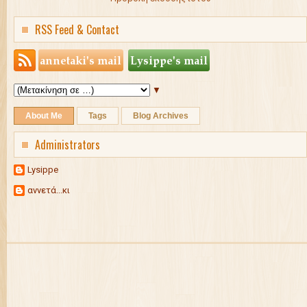
RSS Feed & Contact
▼
About Me
Tags
Blog Archives
Administrators
Lysippe
αννετά...κι